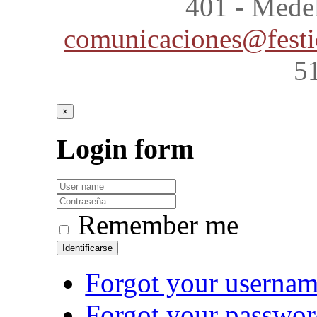
401 - Mede
comunicaciones@festi
5
×
Login
form
Remember me
Identificarse
Forgot your userna
Forgot your passwo